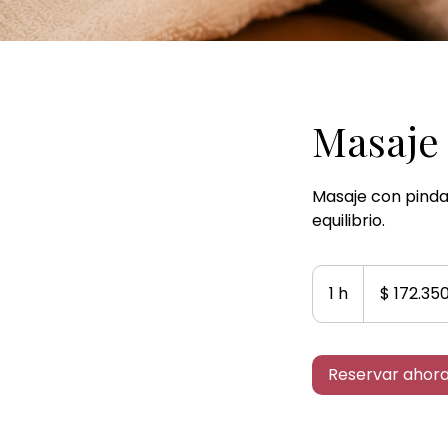
Masaje 
Masaje con pindas
equilibrio.
172.350
pesos
1 h
1
$ 172.35
colombianos
Reservar ahor