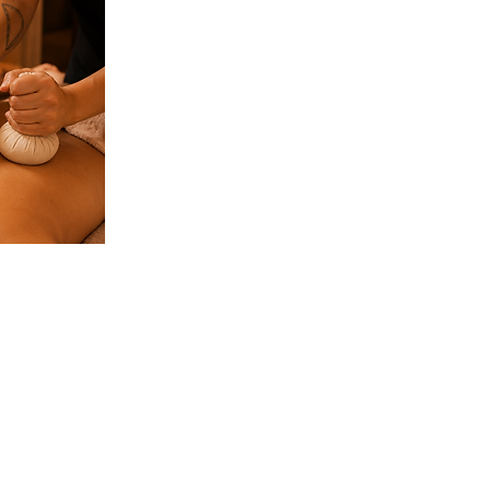
CONTACTO
WhatsApp: +57310544985
bogota@japaneseheadspa.com.co