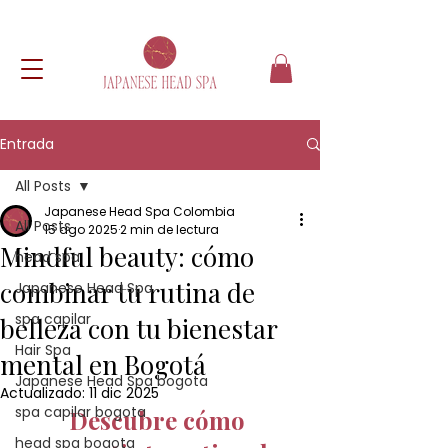
Entrada
All Posts
Japanese Head Spa Colombia
All Posts
15 ago 2025
2 min de lectura
Mindful beauty: cómo
head spa
combinar tu rutina de
Japanese Head Spa
spa capilar
belleza con tu bienestar
Hair Spa
mental en Bogotá
Japanese Head Spa bogota
Actualizado:
11 dic 2025
spa capilar bogota
Descubre cómo 
head spa bogota