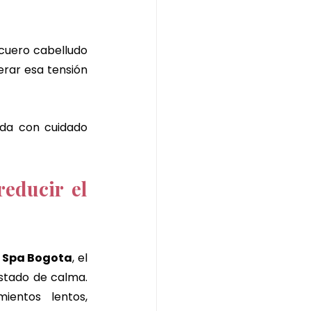
cuero cabelludo 
erar esa tensión 
da con cuidado 
ducir el 
 Spa Bogota
, el 
tado de calma. 
mientos lentos, 