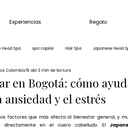
Experiencias
Regalo
 Head Spa
spa capilar
Hair Spa
Japanese Head S
pa Colombia
15 abr
3 min de lectura
pa bogota
lar en Bogotá: cómo ayud
a ansiedad y el estrés
 los factores que más afecta al bienestar general, y m
an directamente en el cuero cabelludo. El 
Japane