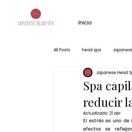
Inicio
All Posts
head spa
Japanese
Japanese Head S
spa capilar bogota
head s
Spa capi
reducir l
Actualizado:
21 abr
El estrés es uno de
efectos se reflej