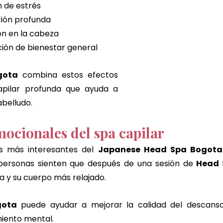
n de estrés
ción profunda
ión en la cabeza
ión de bienestar general
gota
 combina estos efectos 
apilar profunda que ayuda a 
abelludo.
mocionales del spa capilar
s más interesantes del 
Japanese Head Spa Bogota
personas sienten que después de una sesión de 
Head 
 y su cuerpo más relajado.
gota
 puede ayudar a mejorar la calidad del descanso 
iento mental.