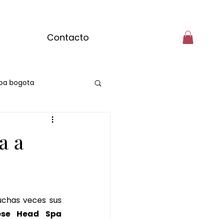
Contacto
pa bogota
a a
uchas veces sus 
se Head Spa 