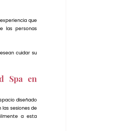
experiencia que 
e las personas 
esean cuidar su 
d Spa en 
espacio diseñado 
para favorecer la relajación profunda. La dirección del lugar donde se realizan las sesiones de 
lmente a esta 