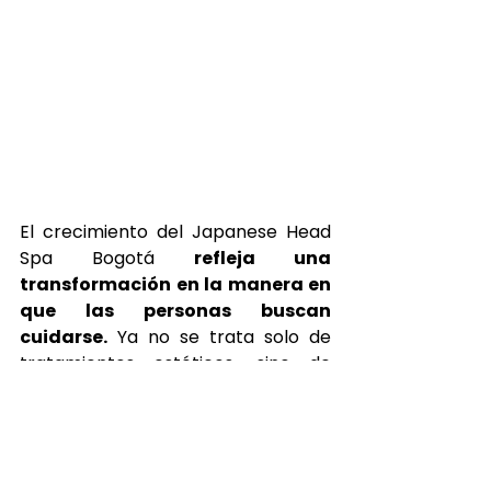
El crecimiento del Japanese Head 
Spa Bogotá 
refleja una 
transformación en la manera en 
que las personas buscan 
cuidarse.
 Ya no se trata solo de 
tratamientos estéticos, sino de 
experiencias que generen un 
impacto real en el cuerpo y la 
mente.