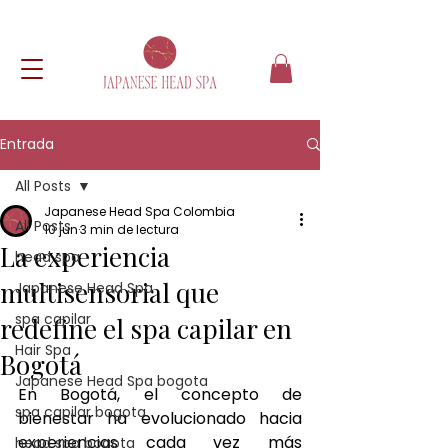
Entrada
All Posts
Japanese Head Spa Colombia
All Posts
10 jun
3 min de lectura
La experiencia
head spa
multisensorial que
Japanese Head Spa
spa capilar
redefine el spa capilar en
Hair Spa
Bogotá
Japanese Head Spa bogota
En Bogotá, el concepto de 
spa capilar bogota
bienestar ha evolucionado hacia 
experiencias cada vez más 
head spa bogota