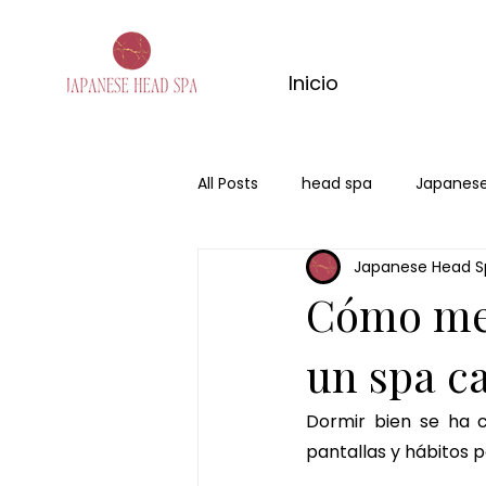
Inicio
All Posts
head spa
Japanese
Japanese Head S
spa capilar bogota
head s
Cómo mej
un spa c
Dormir bien se ha c
pantallas y hábitos 