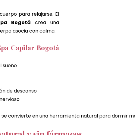
ayuda a entrenar al cuerpo para relajarse. El 
Spa Bogotá
 crea una 
uerpo asocia con calma.
Spa Capilar Bogotá 
el sueño
ión de descanso
 nervioso
á
 se convierte en una herramienta natural para dormir me
atural y sin fármacos