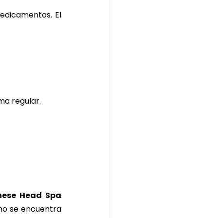
 no depende de medicamentos. El 
ma regular.
ese Head Spa 
o se encuentra 