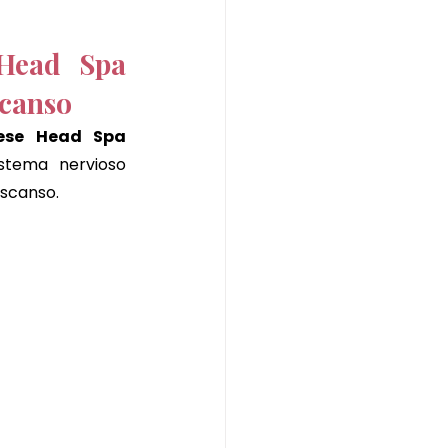
Head Spa 
scanso
ese Head Spa 
stema nervioso 
escanso.