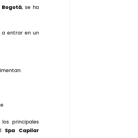
 Bogotá
, se ha 
 a entrar en un 
imentan:
te
os principales 
l 
Spa Capilar 