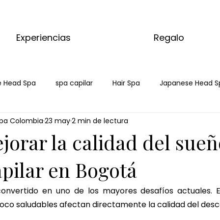
Experiencias
Regalo
 Head Spa
spa capilar
Hair Spa
Japanese Head S
pa Colombia
23 may
2 min de lectura
pa bogota
orar la calidad del sueñ
apilar en Bogotá
onvertido en uno de los mayores desafíos actuales. Est
poco saludables afectan directamente la calidad del desc