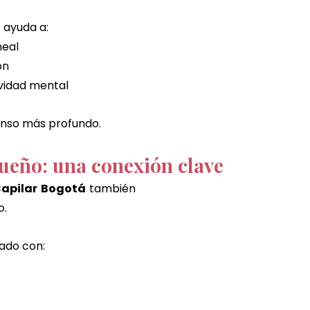
á
 ayuda a:
neal
ón
ividad mental
canso más profundo.
ueño: una conexión clave
apilar Bogotá
 también 
o.
ado con: