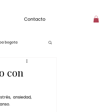
Contacto
pa bogota
o con
rés, ansiedad, 
anso.