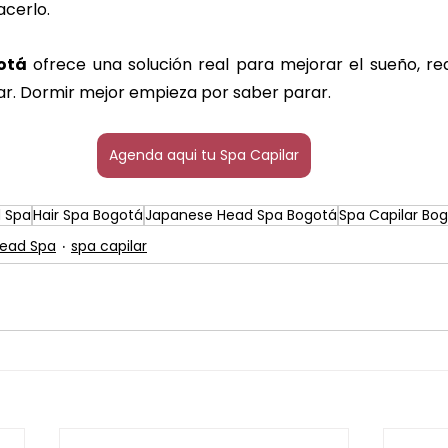
acerlo.
otá
 ofrece una solución real para mejorar el sueño, redu
ar. Dormir mejor empieza por saber parar.
Agenda aqui tu Spa Capilar
 Spa
Hair Spa Bogotá
Japanese Head Spa Bogotá
Spa Capilar Bo
ead Spa
spa capilar