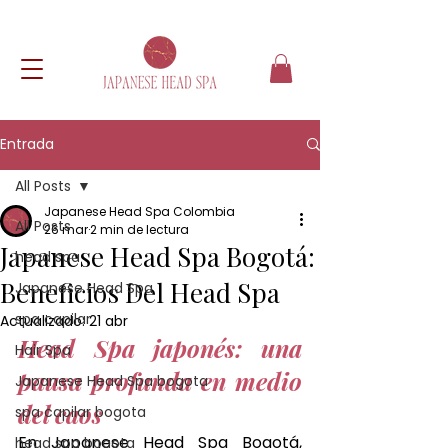
Entrada
All Posts
Japanese Head Spa Colombia
All Posts
26 mar
2 min de lectura
Japanese Head Spa Bogotá:
head spa
Beneficios Del Head Spa
Japanese Head Spa
spa capilar
Actualizado:
21 abr
Head Spa japonés: una 
Hair Spa
pausa profunda en medio 
Japanese Head Spa bogota
del caos
spa capilar bogota
En Japanese Head Spa Bogotá, 
head spa bogota