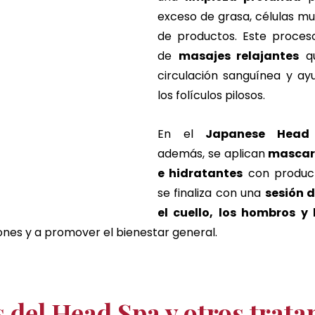
exceso de grasa, células mue
de productos. Este proce
de 
masajes relajantes
 q
circulación sanguínea y ay
los folículos pilosos. 
En el 
Japanese Head
además, se aplican 
mascari
e hidratantes
 con product
se finaliza con una 
sesión 
el cuello, los hombros y
iones y a promover el bienestar general.
s del Head Spa y otros trat