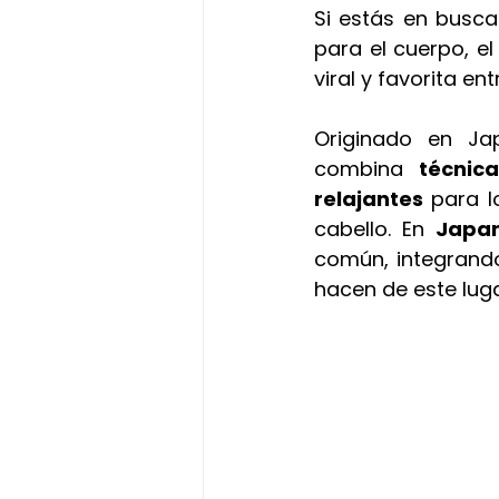
Si estás en busc
para el cuerpo, el 
viral y favorita ent
Originado en Ja
combina
 técnic
relajantes
 para l
cabello. En 
Japa
común, integrand
hacen de este luga