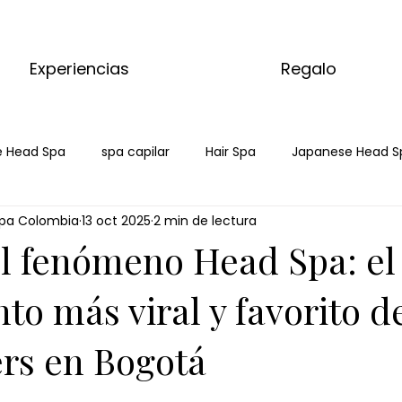
Experiencias
Regalo
 Head Spa
spa capilar
Hair Spa
Japanese Head S
pa Colombia
13 oct 2025
2 min de lectura
pa bogota
l fenómeno Head Spa: el
to más viral y favorito de
ers en Bogotá