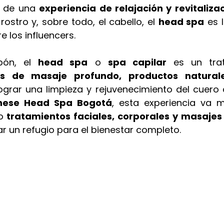
a de una 
experiencia de relajación y revitaliza
rostro y, sobre todo, el cabello, el 
head spa
 es 
re los influencers. 
pón, el 
head spa
 o 
spa capilar
 es un tra
as de masaje profundo, productos naturales
ograr una limpieza y rejuvenecimiento del cuero c
nese Head Spa Bogotá
, esta experiencia va m
o
 tratamientos faciales, corporales y masajes
r un refugio para el bienestar completo.