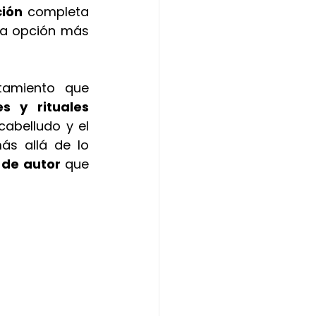
ción
 completa 
la opción más 
tamiento que 
 y rituales 
abelludo y el 
ás allá de lo 
 de autor 
que 