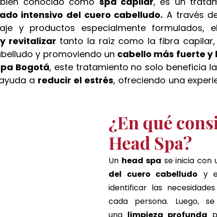
mbién conocido como 
spa capilar
, es un trata
ado intensivo del cuero cabelludo.
 A través de
aje y productos especialmente formulados, e
y revitalizar
 tanto la raíz como la fibra capilar
abelludo y promoviendo un
 cabello más fuerte y 
Spa Bogotá
, este tratamiento no solo beneficia la 
 ayuda a 
reducir el estrés
, ofreciendo una experi
¿En qué consi
Head Spa?
Un 
head spa
 se inicia con 
del cuero cabelludo
 y e
identificar las necesidades
cada persona. Luego, se
una
 limpieza profunda 
p