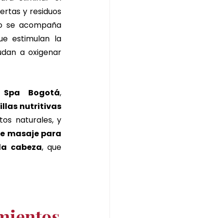
rtas y residuos 
so se acompaña 
ue estimulan la 
udan a oxigenar 
 Spa Bogotá
, 
llas nutritivas 
os naturales, y 
de masaje para 
 la cabeza
, que 
amientos