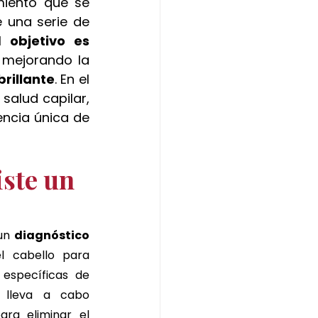
miento que se 
 una serie de 
l 
objetivo es 
, mejorando la 
brillante
. En el 
salud capilar, 
encia única de 
ste un 
un 
diagnóstico 
l cabello para 
 específicas de 
 lleva a cabo 
ara eliminar el 