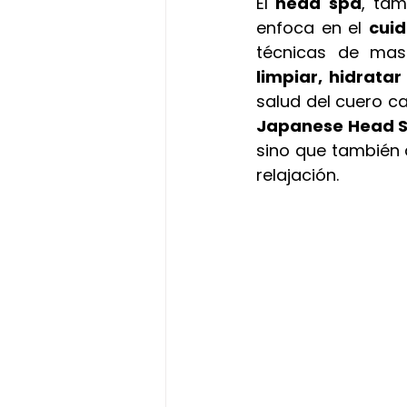
El
 head spa
, ta
enfoca en el 
cuid
técnicas de mas
limpiar, hidratar 
salud del cuero c
Japanese Head 
sino que también
relajación.