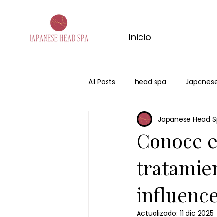
Inicio
All Posts
head spa
Japanese
Japanese Head S
spa capilar bogota
head s
Conoce e
tratamien
influenc
Actualizado:
11 dic 2025